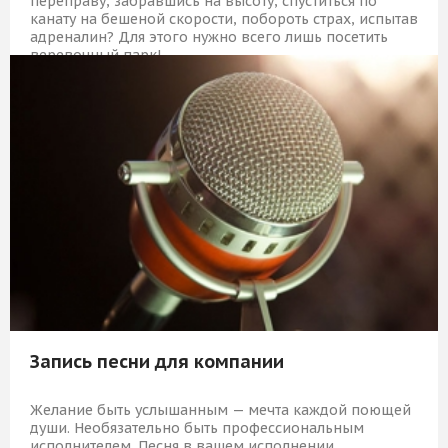
переправу, забравшись на высоту, спуститься по
канату на бешеной скорости, побороть страх, испытав
адреналин? Для этого нужно всего лишь посетить
веревочный парк!
10 529 Р
КУПИТЬ
Запись песни для компании
Желание быть услышанным — мечта каждой поющей
души. Необязательно быть профессиональным
исполнителем. Песня в вашем исполнении,