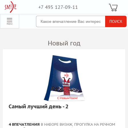
+7 495 127-09-11
Ваша Корзина
Для неё
обрать набор
Все наборы
Новый год
Для него
Для двоих
Экстрим
SPA
По поводу
ля компании
Самый лучший день - 2
товые наборы
рпоративные
4 ВПЕЧАТЛЕНИЯ
В НАБОРЕ ВИЗАЖ, ПРОГУЛКА НА РЕЧНОМ