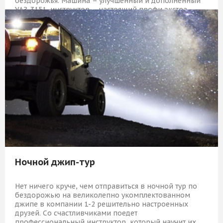
бездорожья. Машина – улучшенный и дополненный
УАЗ-3151, инструктор – настоящий профи экстра-
класса!
27 509 Р
КУПИТЬ
Ночной джип-тур
Нет ничего круче, чем отправиться в ночной тур по
бездорожью на великолепно укомплектованном
джипе в компании 1-2 решительно настроенных
друзей. Со счастливчиками поедет
профессиональный инструктор, который научит их