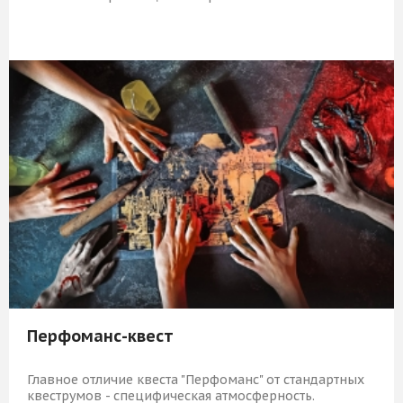
5 919 Р
КУПИТЬ
Перфоманс-квест
Главное отличие квеста "Перфоманс" от стандартных
квеструмов - специфическая атмосферность.