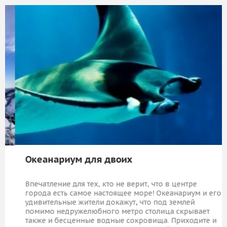
Океанариум для двоих
Впечатление для тех, кто не верит, что в центре
города есть самое настоящее море! Океанариум и его
удивительные жители докажут, что под землей
помимо недружелюбного метро столица скрывает
также и бесценные водные сокровища. Приходите и