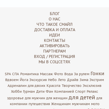
БЛОГ
О НАС
ЧТО ТАКОЕ СМАЙЛ
ДОСТАВКА И ОПЛАТА
ИДЕИ
КОНТАКТЫ
АКТИВИРОВАТЬ
ПАРТНЕРАМ
ВХОД / РЕГИСТРАЦИЯ
МЫ В СОЦСЕТЯХ
Гонки
SPA
СПА
Романтика
Массаж
Фото
Вода
За рулем
Вдвоем
Йога
Экскурсия
Небо
Лето
Драйв
Зима
Экстрим
Адреналин
для двоих
Красота
Творчество
Эксклюзив
Хобби
Гурман
Дети
Фан
Компанией
Спорт
Релакс
для детей
здоровье
для мужчин
для женщин
для
компании
путешествия
Женщинам
мужчинам
мото