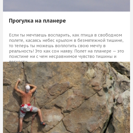
Прогулка на планере
Если ты мечтаешь воспарить, как птица в свободном
полете, касаясь небес крылом в безмятежной тишине,
то теперь ты можешь воплотить свою мечту в
реальность! Это как сон наяву. Полет на планере — это
поистине ни с чем несравнимое чувство тишины и
легкости.
10 259 Р
КУПИТЬ