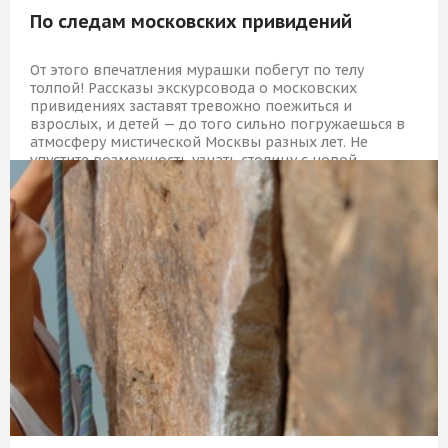
По следам московских привидений
От этого впечатления мурашки побегут по телу
толпой! Рассказы экскурсовода о московских
привидениях заставят тревожно поежиться и
взрослых, и детей — до того сильно погружаешься в
атмосферу мистической Москвы разных лет. Не
упустите возможность узнать столицу с новой
стороны и пощекотать себе нервы!
1 729 Р
КУПИТЬ