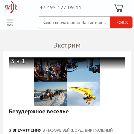
+7 495 127-09-11
Ваша Корзина
Для неё
обрать набор
Все наборы
Экстрим
Для него
Для двоих
3 в 1
Экстрим
SPA
По поводу
ля компании
Безудержное веселье
товые наборы
рпоративные
3 ВПЕЧАТЛЕНИЯ
В НАБОРЕ ВЕЙКБОРД, ВИРТУАЛЬНЫЙ