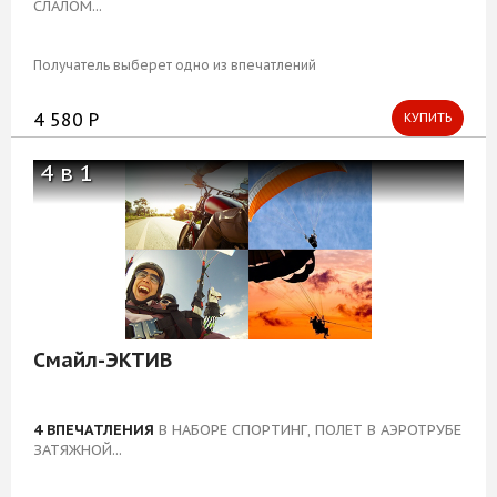
СЛАЛОМ...
Блог
Получатель выберет одно из впечатлений
4 580 Р
КУПИТЬ
4 в 1
Смайл-ЭКТИВ
4 ВПЕЧАТЛЕНИЯ
В НАБОРЕ СПОРТИНГ, ПОЛЕТ В АЭРОТРУБЕ
ЗАТЯЖНОЙ...