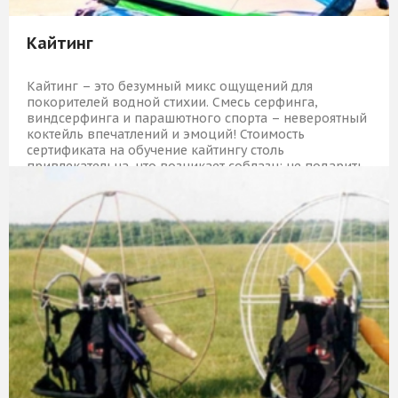
Кайтинг
Кайтинг – это безумный микс ощущений для
покорителей водной стихии. Смесь серфинга,
виндсерфинга и парашютного спорта – невероятный
коктейль впечатлений и эмоций! Стоимость
сертификата на обучение кайтингу столь
привлекательна, что возникает соблазн: не подарить
ли его самому себе, оставив на время земные дела?!
Или все-таки осчастливить друга?
6 709 Р
КУПИТЬ