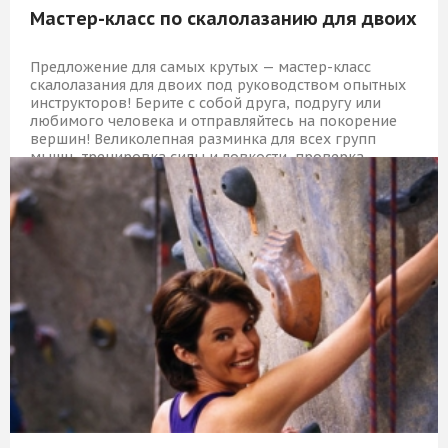
Мастер-класс по скалолазанию для двоих
Предложение для самых крутых — мастер-класс
скалолазания для двоих под руководством опытных
инструкторов! Берите с собой друга, подругу или
любимого человека и отправляйтесь на покорение
вершин! Великолепная разминка для всех групп
мышц, тренировка силы и ловкости, проверка
организма на прочность — сам легендарный скалолаз
Сильвестр Сталонне позавидует счастливым
обладателям этого подарка.
5 409 Р
КУПИТЬ