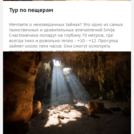
Тур по пещерам
Мечтаете о неизведанных тайнах? Это одно из самых
таинственных и удивительных впечатлений Smi)e.
Счастливчики попадут на глубину 70 метров, где
всегда тихо и довольно тепло - +10 - +12. Прогулка
займет около пяти часов. Они смогут осмотреть
много-много пещер, гротов, ходов и лазов –
оказывается, это целый мир!
1 759 Р
КУПИТЬ